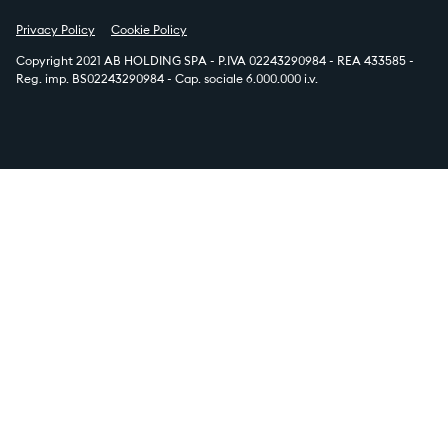
Privacy Policy
Cookie Policy
Copyright 2021 AB HOLDING SPA - P.IVA 02243290984 - REA 433585 -
Reg. imp. BS02243290984 - Cap. sociale 6.000.000 i.v.