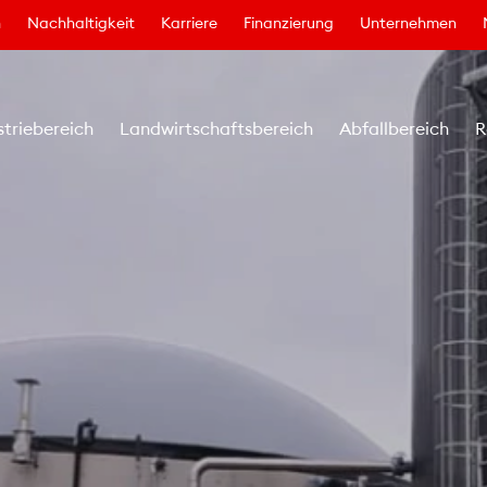
n
Nachhaltigkeit
Karriere
Finanzierung
Unternehmen
striebereich
Landwirtschaftsbereich
Abfallbereich
R