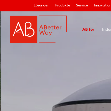
Lösungen
Produkte
Service
Innovatio
AB for
Indu