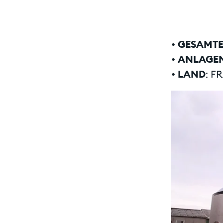
•
GESAMTE
•
ANLAGE
•
LAND
: F