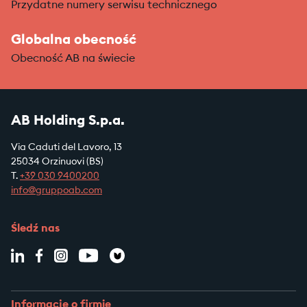
Przydatne numery serwisu technicznego
Globalna obecność
Obecność AB na świecie
AB Holding S.p.a.
Via Caduti del Lavoro, 13
25034 Orzinuovi (BS)
T.
+39
030 9400200
info@gruppoab.com
Śledź nas
Informacje o firmie