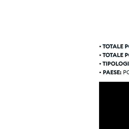
• TOTALE 
• TOTALE 
• TIPOLOG
• PAESE:
P