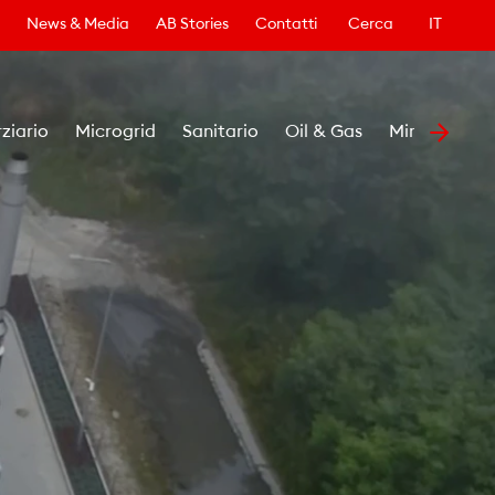
News & Media
AB Stories
Contatti
Cerca
IT
rziario
Microgrid
Sanitario
Oil & Gas
Minerario