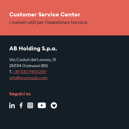
Customer Service Center
I numeri utili per l’assistenza tecnica
AB Holding S.p.a.
Via Caduti del Lavoro, 13
25034 Orzinuovi (BS)
T.
+39
030 9400200
info@gruppoab.com
Seguici su