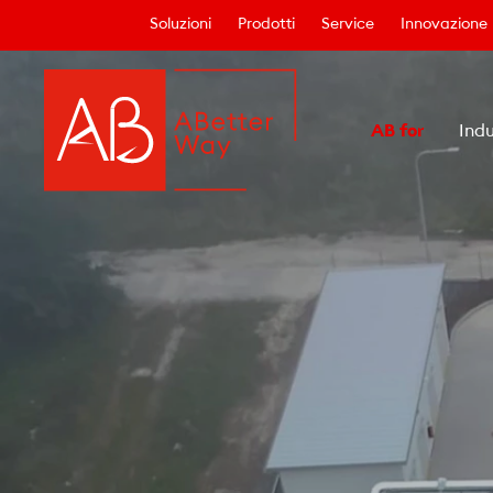
Soluzioni
Prodotti
Service
Innovazione
AB for
Indu