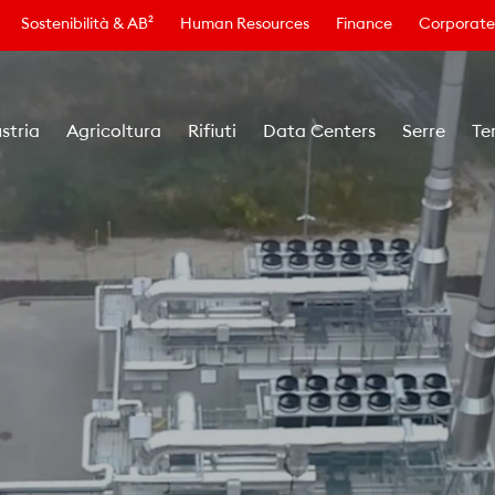
Sostenibilità & AB²
Human Resources
Finance
Corporate
stria
Agricoltura
Rifiuti
Data Centers
Serre
Te