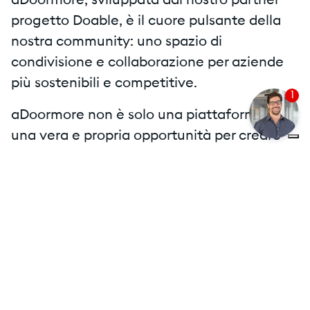
aDoormore, sviluppata dal nostro partner
progetto Doable, è il cuore pulsante della
nostra community: uno spazio di
condivisione e collaborazione per aziende
più sostenibili e competitive.
1
aDoormore non è solo una piattaforma, ma
una vera e propria opportunità per creare
un circolo virtuoso in cui ogni azienda può
contribuire al cambiamento. Invitando altre
aziende a unirsi alla rete, possiamo insieme
favorire la diffusione della sostenibilità
come standard condiviso. Le azioni virtuose
di ciascuna hanno il potenziale di ispirare
altre realtà a seguire l’esempio,
amplificando così l’impatto complessivo. In