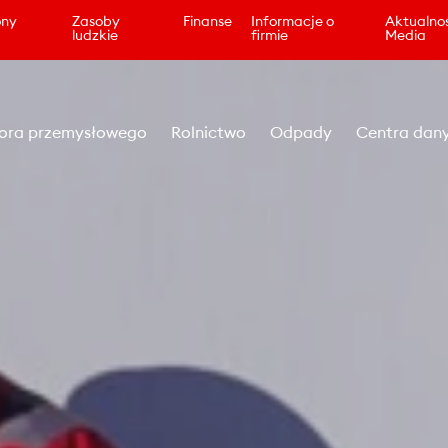
ony
Zasoby
Finanse
Informacje o
Aktualnoś
ludzkie
firmie
Media
ora przemysłowego
Rolnictwo
Odpady
Centra dan