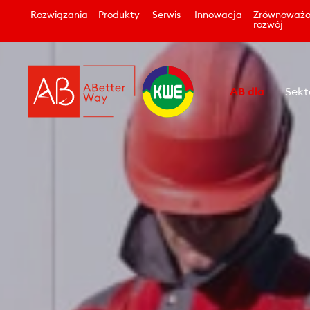
Rozwiązania
Produkty
Serwis
Innowacja
Zrównoważ
rozwój
AB dla
Sekt