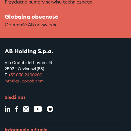
Przydatne numery serwisu technicznego
Globalna obecność
Obecność AB na świecie
AB Holding S.p.a.
Via Caduti del Lavoro, 13
25034 Orzinuovi (BS)
T.
+39
030 9400200
info@gruppoab.com
Śledź nas
Informacje o firmie