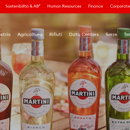
Sostenibilità & AB²
Human Resources
Finance
Corporate
stria
Agricoltura
Rifiuti
Data Centers
Serre
Te