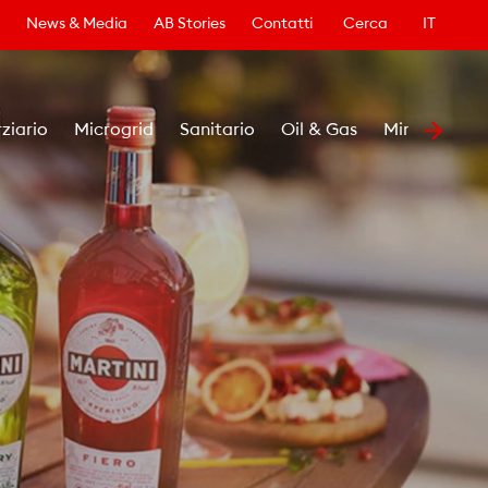
News & Media
AB Stories
Contatti
Cerca
IT
rziario
Microgrid
Sanitario
Oil & Gas
Minerario