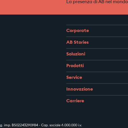
La presenza di AB nel mondo
Corporate
AB Stories
Soluzioni
Prodotti
Service
Innovazione
Carriere
 imp. BS02243290984 - Cap. sociale 6.000.000 i.v.