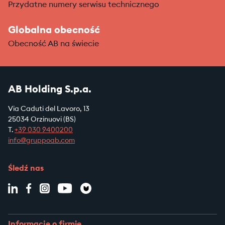
Przydatne numery serwisu technicznego
Globalna obecność
Obecność AB na świecie
AB Holding S.p.a.
Via Caduti del Lavoro, 13
25034 Orzinuovi (BS)
T.
+39
030 9400200
info@gruppoab.com
Śledź nas
Informacje o firmie