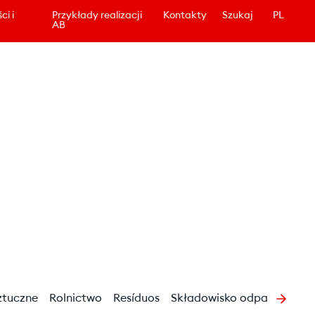
ci i
Przykłady realizacji
Kontakty
Szukaj
PL
AB
ztuczne
Rolnictwo
Resíduos
Składowisko odpadów
Śc