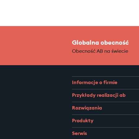
Globalna obecność
Obecność AB na świecie
Informacje o firmie
Przykłady realizacji ab
Rozwiązania
Produkty
Serwis