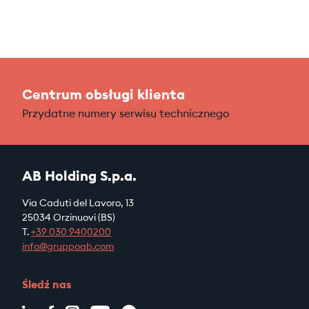
Centrum obsługi klienta
Przydatne numery serwisu technicznego
AB Holding S.p.a.
Via Caduti del Lavoro, 13
25034 Orzinuovi (BS)
T.
+39
030 9400200
info@gruppoab.com
Śledź nas