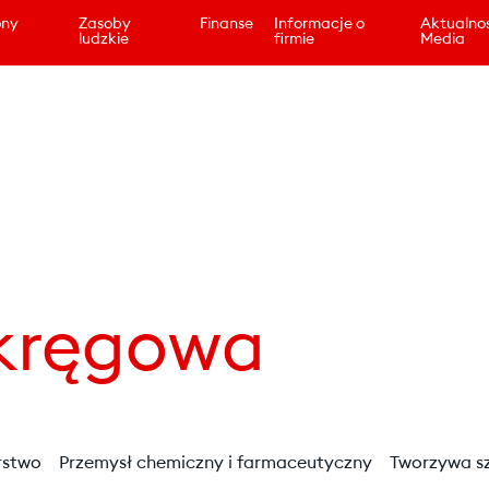
ony
Zasoby
Finanse
Informacje o
Aktualnoś
ludzkie
firmie
Media
okręgowa
rstwo
Przemysł chemiczny i farmaceutyczny
Tworzywa s