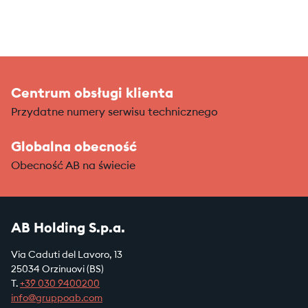
Centrum obsługi klienta
Przydatne numery serwisu technicznego
Globalna obecność
Obecność AB na świecie
AB Holding S.p.a.
Via Caduti del Lavoro, 13
25034 Orzinuovi (BS)
T.
+39
030 9400200
info@gruppoab.com