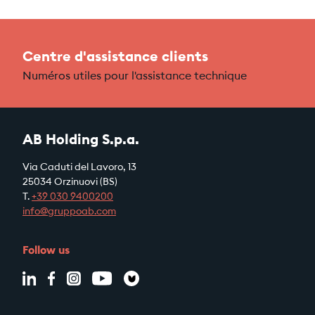
Centre d'assistance clients
Numéros utiles pour l'assistance technique
AB Holding S.p.a.
Via Caduti del Lavoro, 13
25034 Orzinuovi (BS)
T.
+39
030 9400200
info@gruppoab.com
Follow us