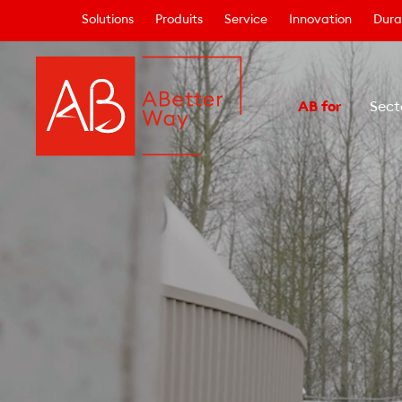
Solutions
Produits
Service
Innovation
Durab
AB for
Sect