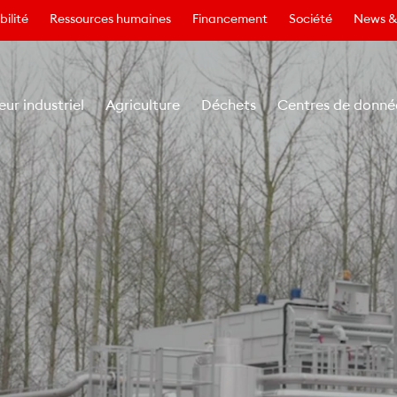
ilité
Ressources humaines
Financement
Société
News &
eur industriel
Agriculture
Déchets
Centres de donné