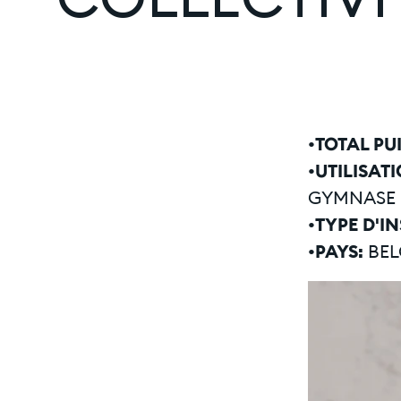
COLLECTIVIT
•TOTAL PU
•UTILISAT
GYMNASE 
•TYPE D'I
•PAYS:
BEL