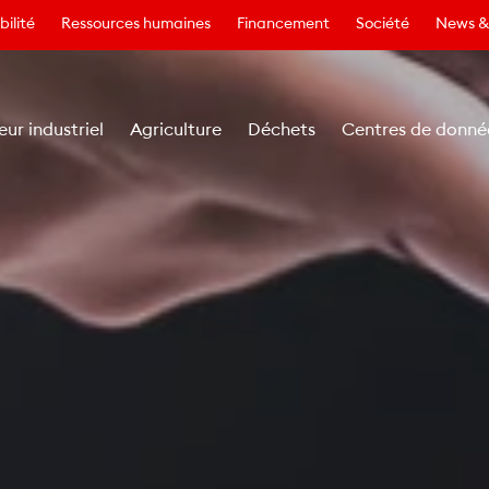
ilité
Ressources humaines
Financement
Société
News &
eur industriel
Agriculture
Déchets
Centres de donné