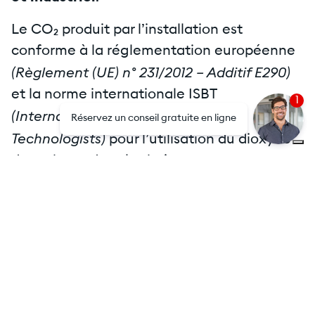
Le CO₂ produit par l’installation est
conforme à la réglementation européenne
(Règlement (UE) n° 231/2012 – Additif E290)
et la norme internationale ISBT
1
(International Society of Beverage
Réservez un conseil gratuite en ligne
Technologists)
pour l’utilisation du dioxyde
de carbone dans les boissons.