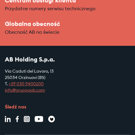
Centrum obsługi klienta
Przydatne numery serwisu technicznego
Globalna obecność
Obecność AB na świecie
AB Holding S.p.a.
Via Caduti del Lavoro, 13
25034 Orzinuovi (BS)
T.
+39
030 9400200
info@gruppoab.com
Śledź nas