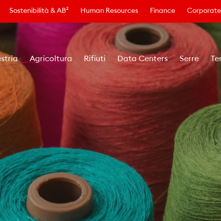
Sostenibilità & AB²
Human Resources
Finance
Corporate
stria
Agricoltura
Rifiuti
Data Centers
Serre
Te