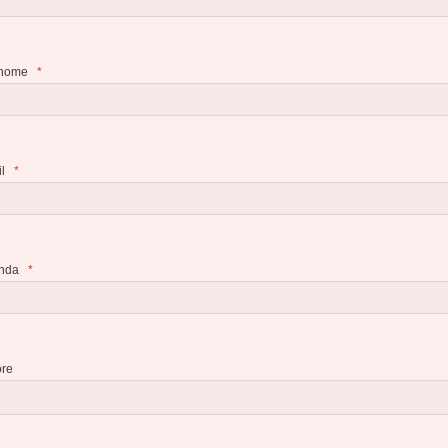
nome
l
nda
ore