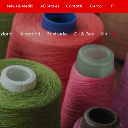
News & Media
AB Stories
Contatti
Cerca
IT
rziario
Microgrid
Sanitario
Oil & Gas
Minerario