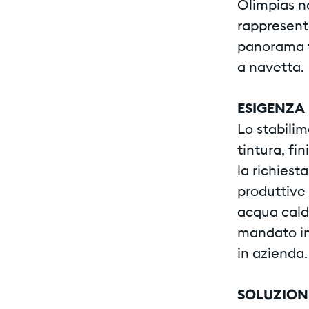
Olimpias na
rappresent
panorama te
a navetta.
ESIGENZA
Lo stabilim
tintura, fi
la richiest
produttive 
acqua calda
mandato in 
in azienda.
SOLUZION