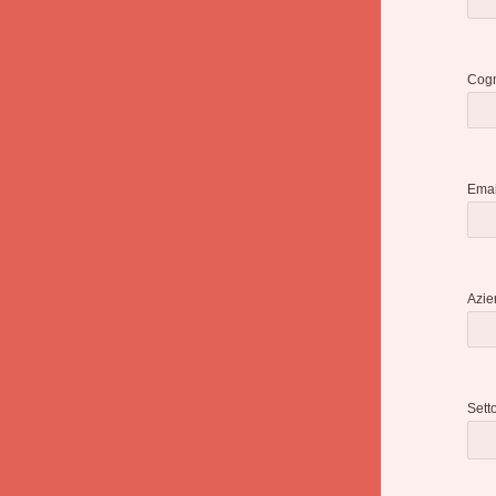
Cog
Emai
Azie
Sett