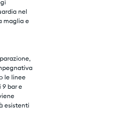
ggi
ardia nel
 a maglia e
eparazione,
 impegnativa
o le linee
 9 bar e
viene
à esistenti