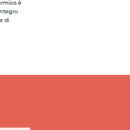
ermica è
eintegro
e di