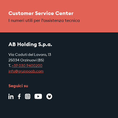
Customer Service Center
I numeri utili per l’assistenza tecnica
AB Holding S.p.a.
Via Caduti del Lavoro, 13
25034 Orzinuovi (BS)
T.
+39
030 9400200
info@gruppoab.com
Seguici su