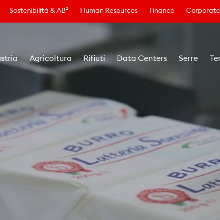
Sostenibilità & AB²
Human Resources
Finance
Corporate
stria
Agricoltura
Rifiuti
Data Centers
Serre
Te