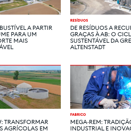
RESÍDUOS
USTÍVEL A PARTIR
DE RESÍDUOS A REC
UME PARA UM
GRAÇAS À AB: O CIC
RTE MAIS
SUSTENTÁVEL DA GR
ÁVEL
ALTENSTADT
FABRICO
W: TRANSFORMAR
MEGA‑REM: TRADIÇÃ
S AGRÍCOLAS EM
INDUSTRIAL E INOV