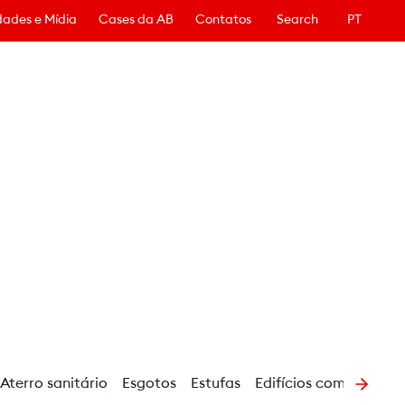
ades e Mídia
Cases da AB
Contatos
Search
PT
Aterro sanitário
Esgotos
Estufas
Edifícios comerciais