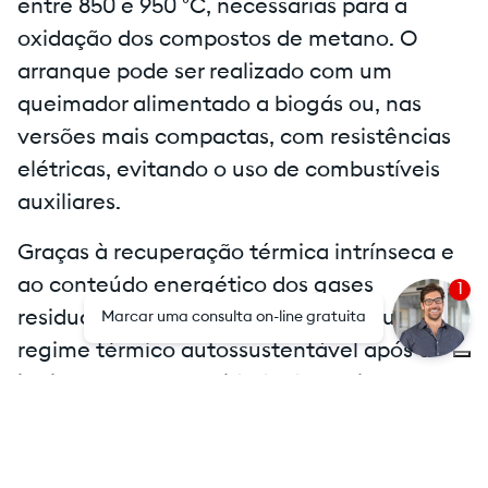
entre 850 e 950 °C, necessárias para a
oxidação dos compostos de metano. O
arranque pode ser realizado com um
queimador alimentado a biogás ou, nas
versões mais compactas, com resistências
elétricas, evitando o uso de combustíveis
auxiliares.
Graças à recuperação térmica intrínseca e
ao conteúdo energético dos gases
1
residuais, o funcionamento prossegue num
Marcar uma consulta on-line gratuita
regime térmico autossustentável após a
ignição, sem necessidade de qualquer
aporte externo adicional de energia.