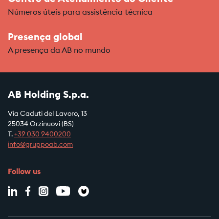
Números úteis para assistência técnica
Presença global
A presença da AB no mundo
AB Holding S.p.a.
Via Caduti del Lavoro, 13
25034 Orzinuovi (BS)
T.
+39
030 9400200
info@gruppoab.com
Follow us