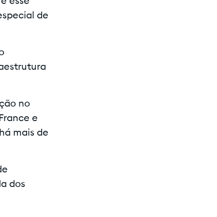
 e esse
special de
o
raestrutura
ação no
 France e
 há mais de
de
da dos