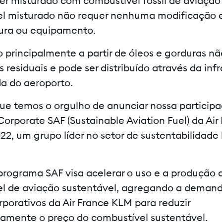
er misturado com combustível fóssil de aviação
l misturado não requer nenhuma modificação e
tura ou equipamento.
o principalmente a partir de óleos e gorduras nã
 residuais e pode ser distribuído através da inf
da do aeroporto.
 que temos o orgulho de anunciar nossa particip
orporate SAF (Sustainable Aviation Fuel) da Air
2, um grupo líder no setor de sustentabilidade
 programa SAF visa acelerar o uso e a produção 
l de aviação sustentável, agregando a deman
rporativos da Air France KLM para reduzir
ivamente o preço do combustível sustentável.