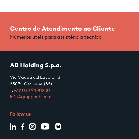
Centro de Atendimento ao Cliente
Números úteis para assistência técnica
AB Holding S.p.a.
Via Caduti del Lavoro, 13
25034 Orzinuovi (BS)
T.
+39
030 9400200
info@gruppoab.com
Follow us