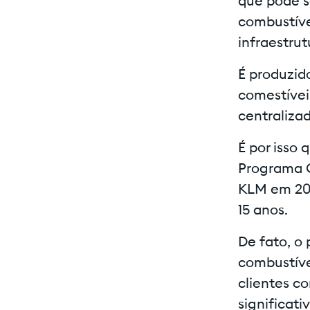
que pode s
combustíve
infraestru
É produzid
comestíveis
centraliza
É por isso
Programa C
KLM em 202
15 anos.
De fato, o
combustíve
clientes co
significat