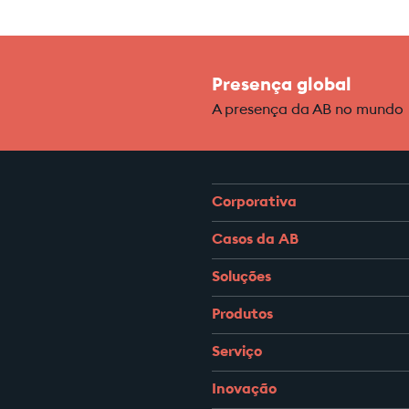
Presença global
A presença da AB no mundo
Corporativa
Casos da AB
Soluções
Produtos
Serviço
Inovação