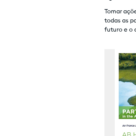
Tomar açõe
todas as p
futuro e o