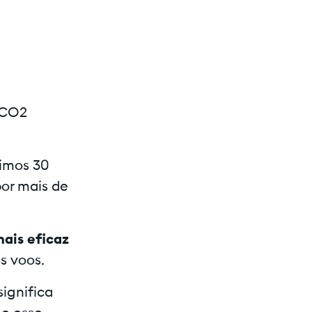
 CO2
imos 30
por mais de
ais eficaz
s voos.
ignifica