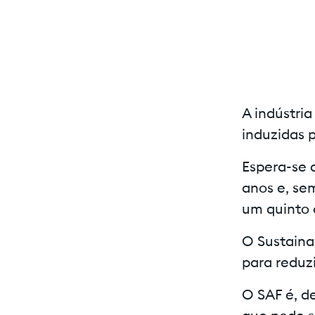
A indústri
induzidas
Espera-se 
anos e, sem
um quinto 
O Sustaina
para reduz
O SAF é, d