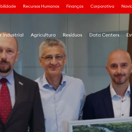
bilidade
Recursos Humanos
Finanças
Corporativa
Novid
r industrial
Agricultura
Resíduos
Data Centers
Es