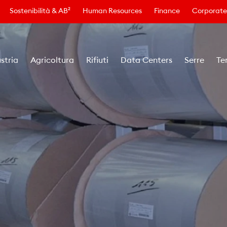
Sostenibilità & AB²
Human Resources
Finance
Corporate
stria
Agricoltura
Rifiuti
Data Centers
Serre
Te