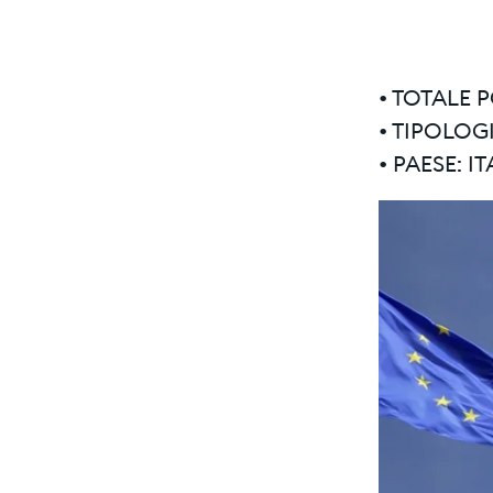
• TOTALE 
• TIPOLOG
• PAESE: I