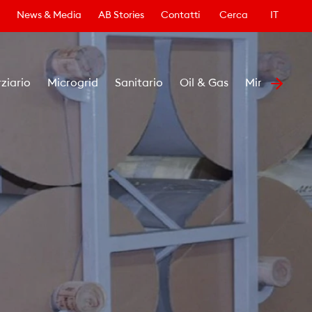
News & Media
AB Stories
Contatti
Cerca
IT
rziario
Microgrid
Sanitario
Oil & Gas
Minerario