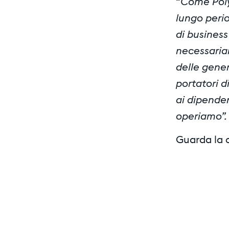
Come Poly
“
lungo peri
di business
necessaria
delle gener
portatori d
ai dipenden
operiamo”.
Guarda la 