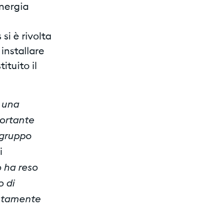
energia
si è rivolta
 installare
ituito il
 una
portante
i gruppo
i
o ha reso
 di
letamente