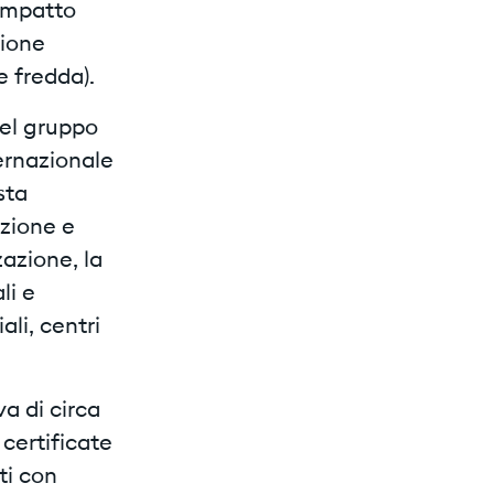
’impatto
zione
e fredda).
del gruppo
ernazionale
sta
uzione e
zazione, la
li e
ali, centri
a di circa
certificate
ti con