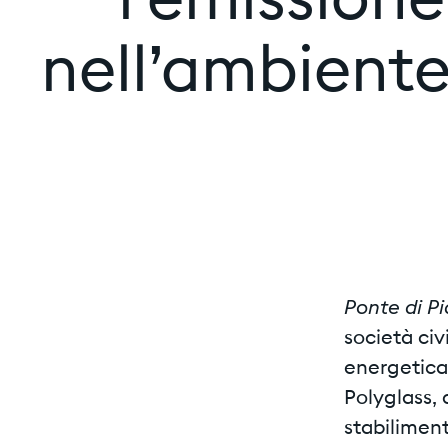
l’emissione
nell’ambiente
Ponte di P
società civ
energetica 
Polyglass,
stabiliment