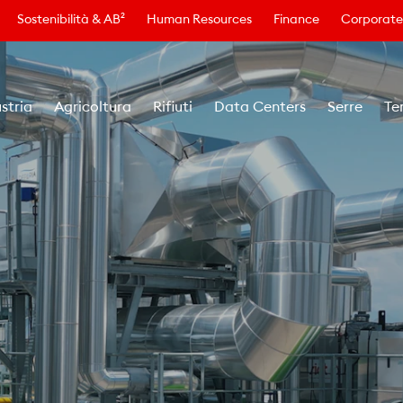
Sostenibilità & AB²
Human Resources
Finance
Corporate
stria
Agricoltura
Rifiuti
Data Centers
Serre
Te