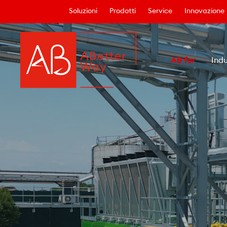
Soluzioni
Prodotti
Service
Innovazione
AB for
Indu