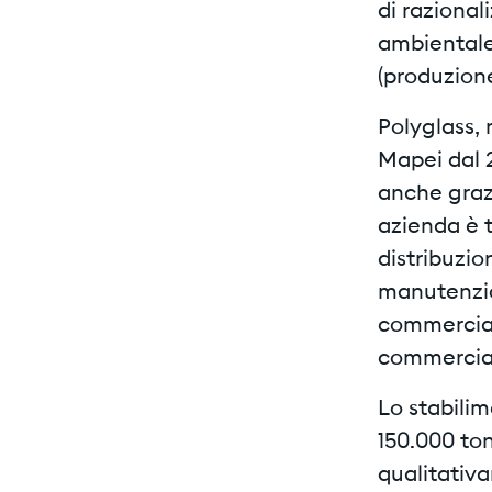
di razional
ambientale
(produzion
Polyglass, 
Mapei dal 
anche grazi
azienda è t
distribuzi
manutenzion
commerciali
commerciali
Lo stabilim
150.000 to
qualitativa