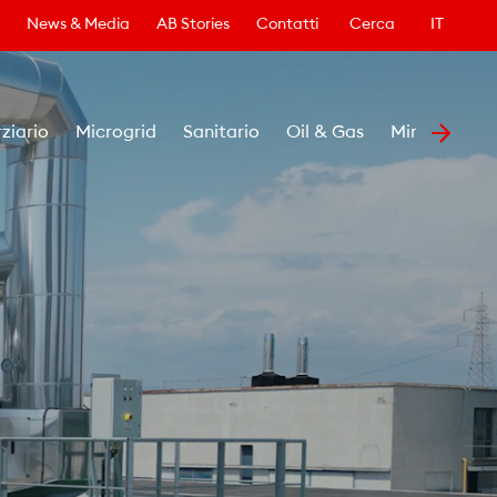
News & Media
AB Stories
Contatti
Cerca
IT
rziario
Microgrid
Sanitario
Oil & Gas
Minerario