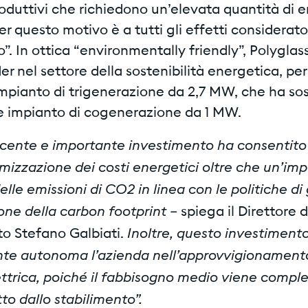
oduttivi che richiedono un’elevata quantità di 
per questo motivo è a tutti gli effetti considerato
”. In ottica “environmentally friendly”, Polyglass 
er nel settore della sostenibilità energetica, per
pianto di trigenerazione da 2,7 MW, che ha sost
e impianto di cogenerazione da 1 MW.
cente e importante investimento ha consentito
imizzazione dei costi energetici oltre che un’im
elle emissioni di CO2 in linea con le politiche d
ione della carbon footprint –
spiega il Direttore d
Inoltre, questo investiment
to Stefano Galbiati.
te autonoma l’azienda nell’approvvigionamento
ettrica, poiché il fabbisogno medio viene comp
o dallo stabilimento”.