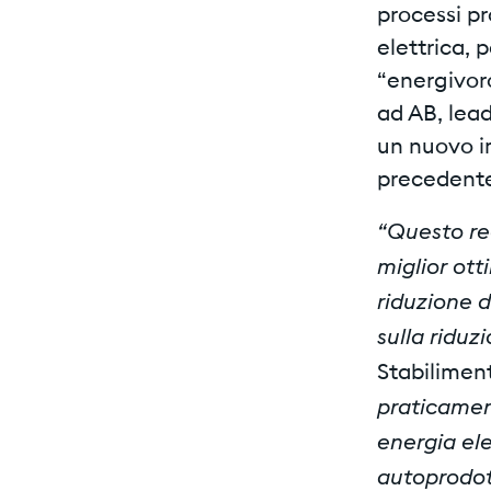
processi pr
elettrica, 
“energivoro
ad AB, lead
un nuovo im
precedent
“Questo re
miglior ott
riduzione d
sulla riduz
Stabilimen
praticamen
energia el
autoprodott