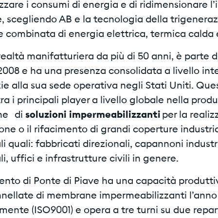
izzare i consumi di energia e di ridimensionare l
, scegliendo AB e la tecnologia della trigenera
e combinata di energia elettrica, termica calda 
realtà manifatturiera da più di 50 anni, è parte 
2008 e ha una presenza consolidata a livello int
e alla sua sede operativa negli Stati Uniti. Que
ra i principali player a livello globale nella prod
one di
soluzioni impermeabilizzanti
per la realiz
e o il rifacimento di grandi coperture industria
 quali: fabbricati direzionali, capannoni industri
, uffici e infrastrutture civili in genere.
ento di Ponte di Piave ha una capacità produttiv
nnellate di membrane impermeabilizzanti l’anno 
mente (ISO9001) e opera a tre turni su due repar