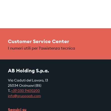
Customer Service Center
I numeri utili per l’assistenza tecnica
AB Holding S.p.a.
Via Caduti del Lavoro, 13
25034 Orzinuovi (BS)
T.
+39
030 9400200
info@gruppoab.com
Seguici su