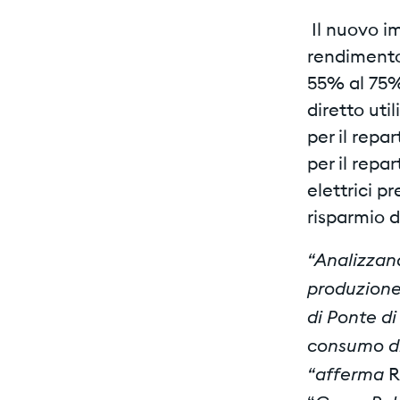
Il nuovo i
rendimento 
55% al 75%
diretto uti
per il repa
per il repa
elettrici p
risparmio d
“Analizzan
produzione
di Ponte di
consumo di 
“afferma
R