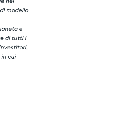
le nel
di modello
pianeta e
 di tutti i
nvestitori,
 in cui