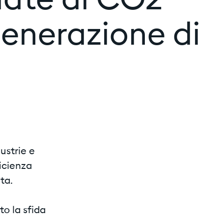
llate di CO2
generazione di
dustrie e
ficienza
ta.
to la sfida