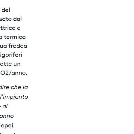
 del
sato dal
ttrica a
ia termica
qua fredda
igoriferi
mette un
i CO2/anno.
ire che la
l’impianto
 al
 anno
apei.