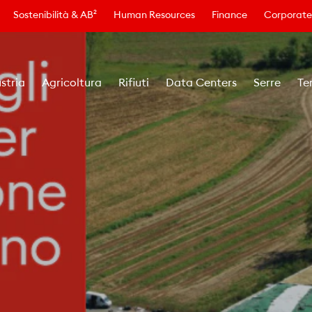
Sostenibilità & AB²
Human Resources
Finance
Corporate
stria
Agricoltura
Rifiuti
Data Centers
Serre
Te