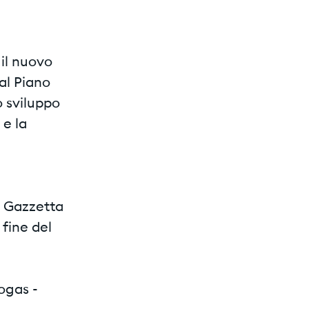
 il nuovo
al Piano
o sviluppo
 e la
a Gazzetta
 fine del
ogas -