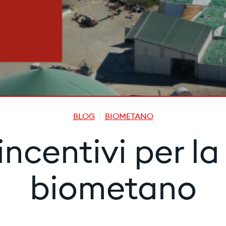
BLOG
BIOMETANO
incentivi per l
biometano