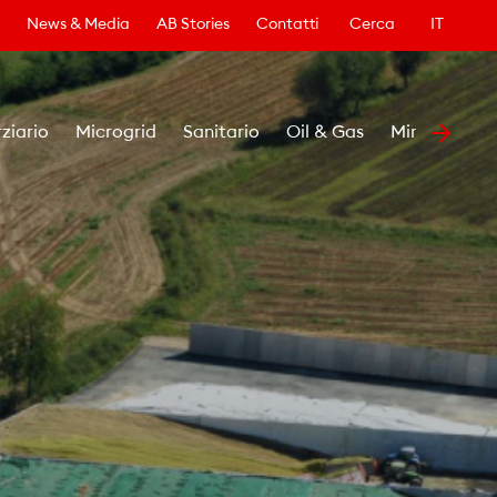
News & Media
AB Stories
Contatti
Cerca
IT
rziario
Microgrid
Sanitario
Oil & Gas
Minerario