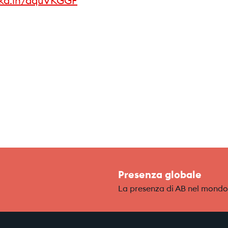
lnkd.in/dquVKGGF
Presenza globale
La presenza di AB nel mondo