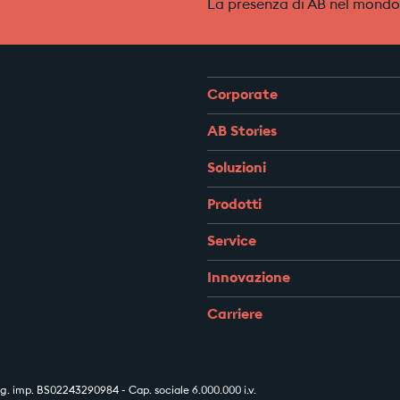
La presenza di AB nel mondo
Corporate
AB Stories
Soluzioni
Prodotti
Service
Innovazione
Carriere
 imp. BS02243290984 - Cap. sociale 6.000.000 i.v.