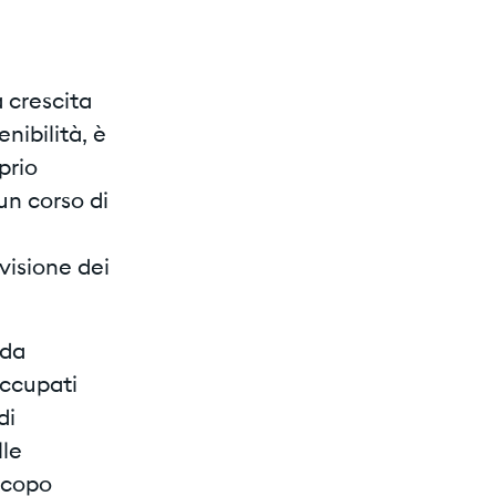
a crescita
nibilità, è
prio
un corso di
visione dei
 da
occupati
di
lle
scopo