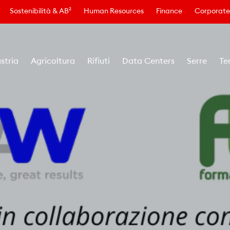
Sostenibilità & AB²
Human Resources
Finance
Corporate
stria
Agricoltura
Rifiuti
Data Centers
Serre
Te