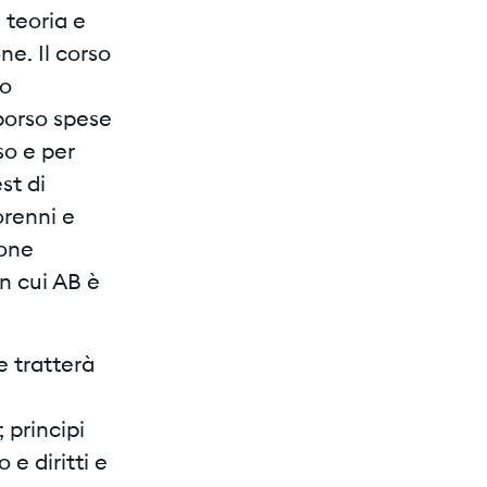
 teoria e
e. Il corso
zo
mborso spese
so e per
st di
orenni e
sone
n cui AB è
e tratterà
 principi
 e diritti e