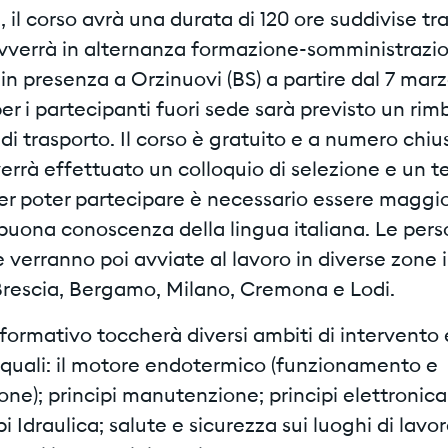
 il corso avrà una durata di 120 ore suddivise tra
avverrà in alternanza formazione-somministrazion
 in presenza a Orzinuovi (BS) a partire dal 7 mar
er i partecipanti fuori sede sarà previsto un ri
 di trasporto. Il corso è gratuito e a numero chiu
rrà effettuato un colloquio di selezione e un te
Per poter partecipare è necessario essere maggi
buona conoscenza della lingua italiana. Le per
 verranno poi avviate al lavoro in diverse zone i
Brescia, Bergamo, Milano, Cremona e Lodi.
 formativo toccherà diversi ambiti di intervento 
quali: il motore endotermico (funzionamento e
e); principi manutenzione; principi elettronica;
i Idraulica; salute e sicurezza sui luoghi di lavoro