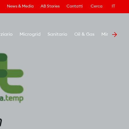
News & Media
AB Stories
Contatti
Cerca
IT
rziario
Microgrid
Sanitario
Oil & Gas
Minerario