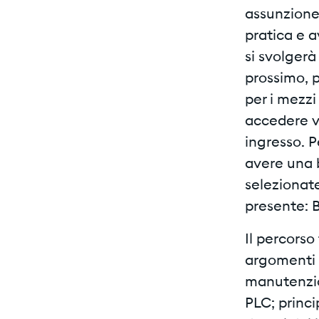
assunzione,
pratica e 
si svolgerà
prossimo, p
per i mezzi
accedere ve
ingresso. 
avere una 
selezionate
presente: 
Il percorso
argomenti 
manutenzion
PLC; princip