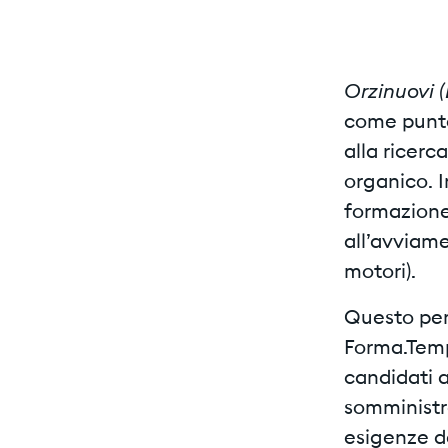
Orzinuovi (
come punto 
alla ricerc
organico. I
formazione
all’avviame
motori).
Questo per
Forma.Temp 
candidati a
somministr
esigenze d