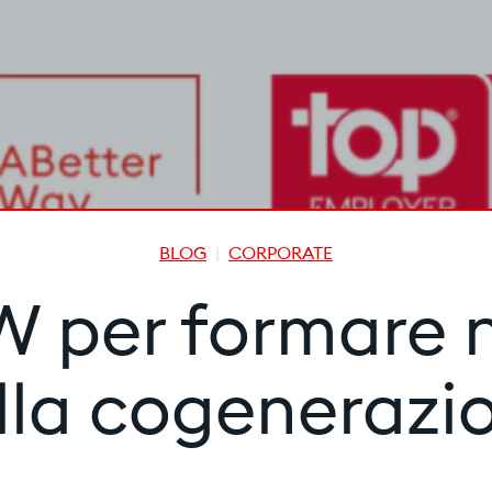
BLOG
CORPORATE
per formare n
lla cogenerazi