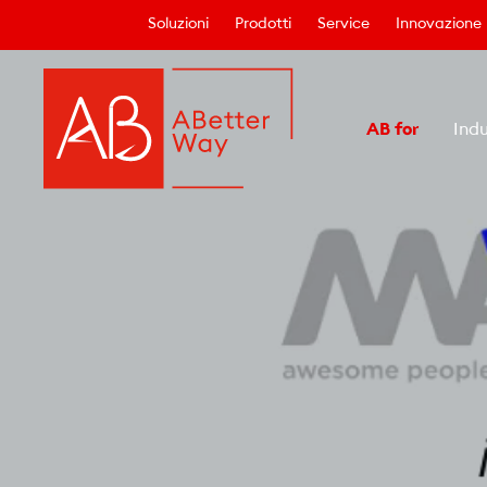
Soluzioni
Prodotti
Service
Innovazione
AB for
Indu