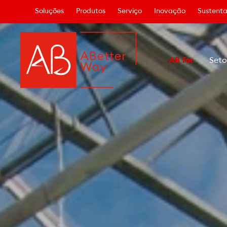
Soluções
Produtos
Serviço
Inovação
Sustenta
AB for
Seto