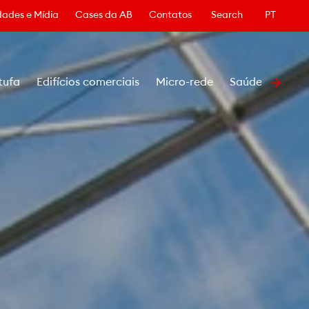
ades e Mídia
Cases da AB
Contatos
Search
PT
tufa
Edifícios comerciais
Micro-rede
Saúde
Petró