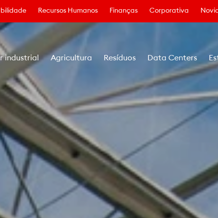
bilidade
Recursos Humanos
Finanças
Corporativa
Novid
r industrial
Agricultura
Resíduos
Data Centers
Es