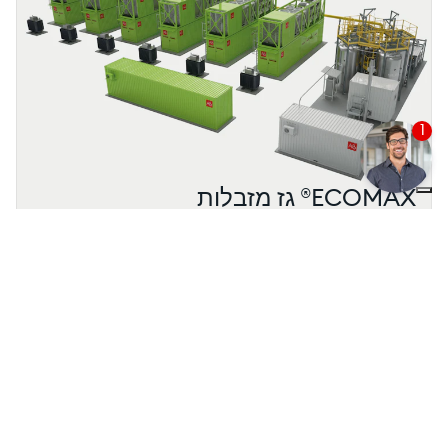
1
ECOMAX® גז מזבלות
חוזקות