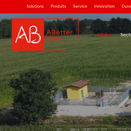
Solutions
Produits
Service
Innovation
Durab
AB for
Sect