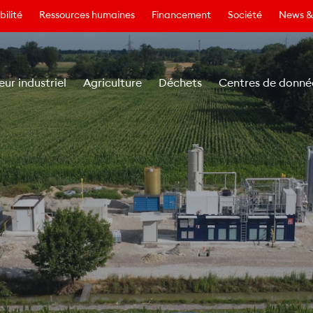
ilité
Ressources humaines
Financement
Société
News &
eur industriel
Agriculture
Déchets
Centres de donné