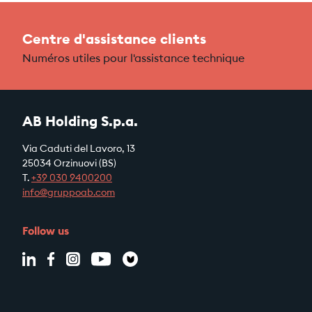
Centre d'assistance clients
Numéros utiles pour l'assistance technique
AB Holding S.p.a.
Via Caduti del Lavoro, 13
25034 Orzinuovi (BS)
T.
+39
030 9400200
info@gruppoab.com
Follow us