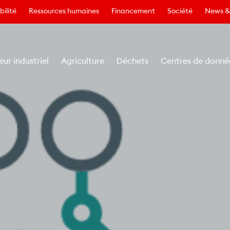
ilité
Ressources humaines
Financement
Société
News &
eur industriel
Agriculture
Déchets
Centres de donné