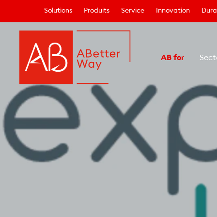
Solutions
Produits
Service
Innovation
Durab
AB for
Sect