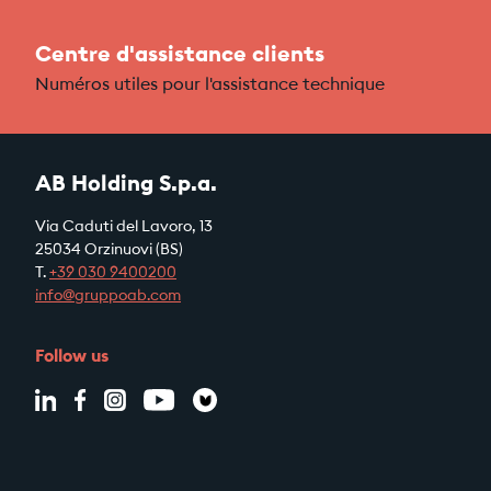
Centre d'assistance clients
Numéros utiles pour l'assistance technique
AB Holding S.p.a.
Via Caduti del Lavoro, 13
25034 Orzinuovi (BS)
T.
+39
030 9400200
info@gruppoab.com
Follow us