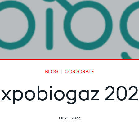
BLOG
CORPORATE
Expobiogaz 202
08 juin 2022