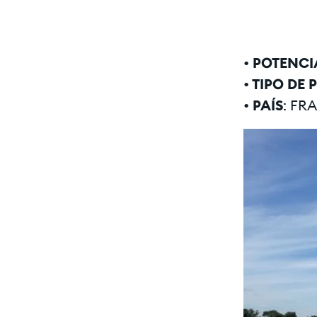
•
POTENCIA
•
TIPO DE 
•
PAÍS
: FR