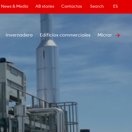
News & Media
AB stories
Contactos
Search
ES
Invernadero
Edificios commerciales
Microrredes