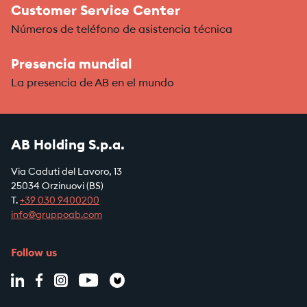
Customer Service Center
Números de teléfono de asistencia técnica
Presencia mundial
La presencia de AB en el mundo
AB Holding S.p.a.
Via Caduti del Lavoro, 13
25034 Orzinuovi (BS)
T.
+39
030 9400200
info@gruppoab.com
Follow us