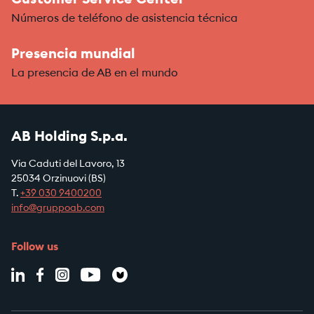
Customer Service Center
Números de teléfono de asistencia técnica
Presencia mundial
La presencia de AB en el mundo
AB Holding S.p.a.
Via Caduti del Lavoro, 13
25034 Orzinuovi (BS)
T.
+39
030 9400200
info@gruppoab.com
Follow us