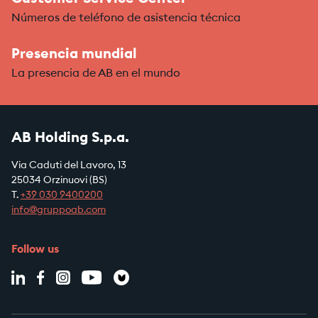
Números de teléfono de asistencia técnica
Presencia mundial
La presencia de AB en el mundo
AB Holding S.p.a.
Via Caduti del Lavoro, 13
25034 Orzinuovi (BS)
T.
+39
030 9400200
info@gruppoab.com
Follow us