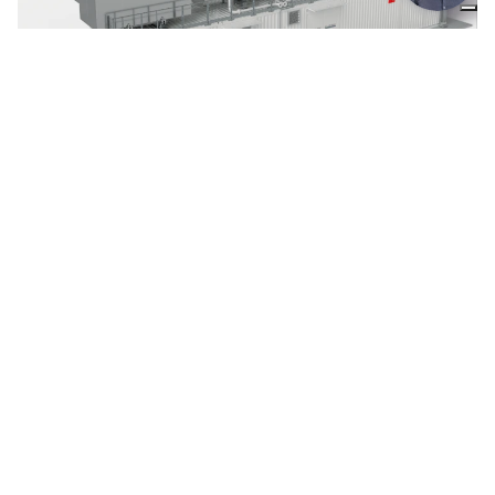
ECOMAX® Ειδικό Αέριο
Δυνατά σημεία
1
Ευελιξία και ενσωμάτωση