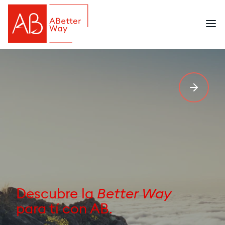
OUR WORLD
Better Way
Descubre la
para tí con AB.