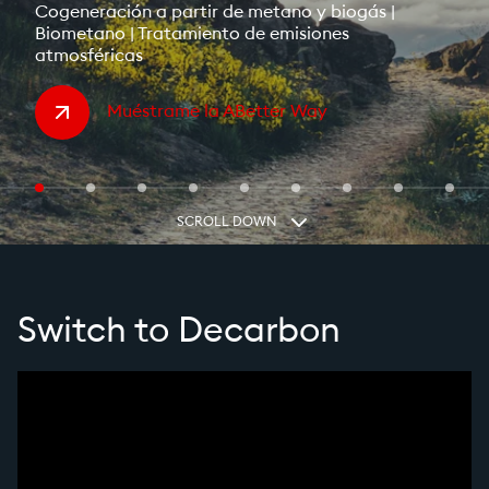
Cogeneración a partir de metano y biogás |
Biometano | Tratamiento de emisiones
atmosféricas
Muéstrame la ABetter Way
SCROLL DOWN
Switch to Decarbon