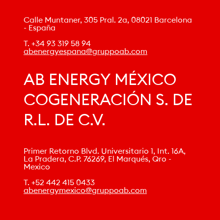
Calle Muntaner, 305
Pral. 2a,
08021 Barcelona
-
España
T. +34 93 319 58 94
abenergyespana@gruppoab.com
AB ENERGY MÉXICO
COGENERACIÓN S. DE
R.L. DE C.V.
Primer Retorno Blvd. Universitario 1, Int. 16A,
La Pradera, C.P. 76269, El Marqués, Qro -
Mexico
T. +52 442 415 0433
abenergymexico@gruppoab.com